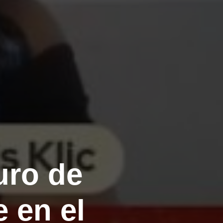
uro de
e en el