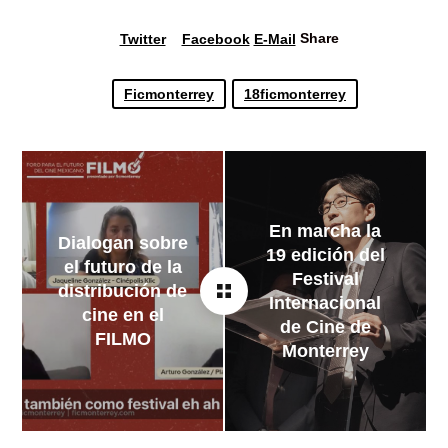
Share
Twitter
Facebook
E-Mail
Ficmonterrey
18ficmonterrey
En marcha la
Dialogan sobre
19 edición del
el futuro de la
Festival
distribución de
Internacional
cine en el
de Cine de
FILMO
Monterrey