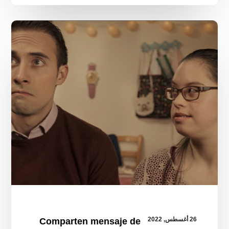
Comparten
mensaje
de
inclusión
en
la
proyección
de
Laguna
Rosa
26 أغسطس, 2022
Comparten mensaje de