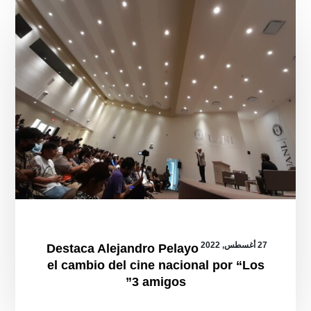
el
cambio
del
cine
nacional
por
“Los
3
amigos”
27 أغسطس, 2022
Destaca Alejandro Pelayo
el cambio del cine nacional por “Los
3 amigos”