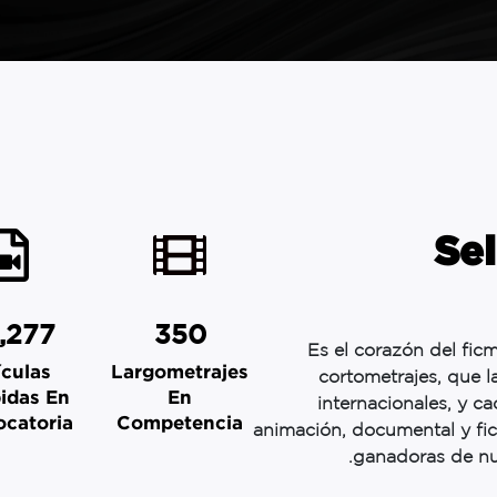
Sel
,277
350
Es el corazón del ficm
ículas
Largometrajes
cortometrajes, que l
idas En
En
internacionales, y c
catoria
Competencia
animación, documental y ficci
ganadoras de nues