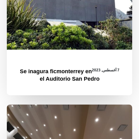
7 أغسطس, 2023
Se inagura ficmonterrey en
el Auditorio San Pedro
Destaca
Alejandro
Pelayo
el
cambio
del
cine
nacional
por