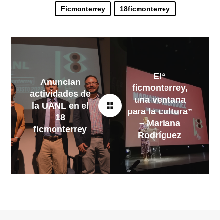
Ficmonterrey
18ficmonterrey
“El
Anuncian
ficmonterrey,
actividades de
una ventana
la UANL en el
para la cultura”
18
– Mariana
ficmonterrey
Rodríguez