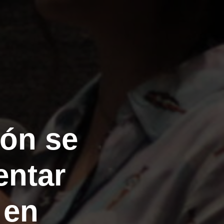
ión se
entar
 en