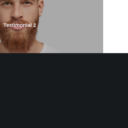
ias y manifestaciones culturales, y como tal, rechaza toda
Testimonial 2