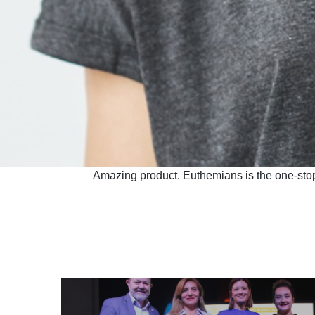
DONAR
PRENSA
ACER
Noticias
Ganador
Homenaj
“Amazing product. Euthemians is the one-stop
Galería Multimed
Ediciones Anterior