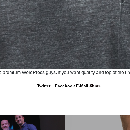
VO
EL FESTIVAL
ESTUDIO CINE
es
Sobre Nosotros
KinoStart:Festival de
Cine Estudiantil
es
Fundamentos
 premium WordPress guys. If you want quality and top of the lin
KinoStartLAB
ia
Secciones
Share
Twitter
Facebook
E-Mail
Prácticas Profesionales
es
Contacto
y Voluntariado
Aviso de Privacidad
Manual de Identidad