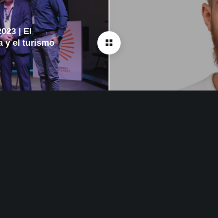
cio de encuentro y difusión en torno al cine, abierto a todas las creenc
forma de privilegio, discriminación y violencia.
023 | El
a y el turismo
Copyright ©2023 Monterrey Film Festival. Todos los derechos reservados