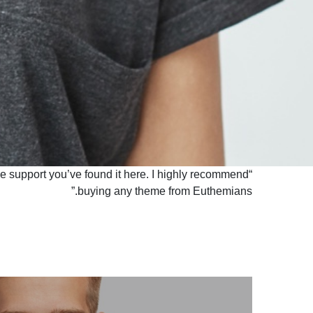
HAGO CINE
VEO CINE
Convocatorias
Edición 2022
Premios e Incentivos
Selección Oficial 2022
e support you’ve found it here. I highly recommend
buying any theme from Euthemians.”
Jurado
Eventos
Calendario de
Cartelera
Actividades
Premio de la Audiencia