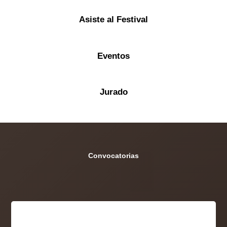
Asiste al Festival
Eventos
Jurado
Convocatorias
lección
Oficial
2022