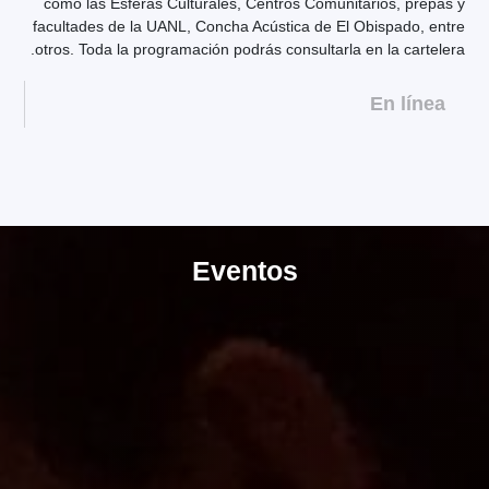
como las Esferas Culturales, Centros Comunitarios, prepas y
facultades de la UANL, Concha Acústica de El Obispado, entre
otros. Toda la programación podrás consultarla en la cartelera.
En línea
Eventos