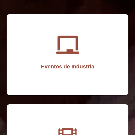
Eventos
de
Industria
Eventos de Industria
Eventos
Especiales
y
Galas