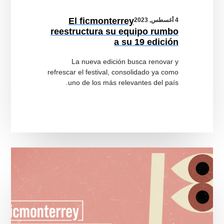
El ficmonterrey
4 أغسطس, 2023
reestructura su equipo rumbo
a su 19 edición
La nueva edición busca renovar y
refrescar el festival, consolidado ya como
uno de los más relevantes del país.
Les
compartimos
el
resumen
general
del
18
ficmonterrey