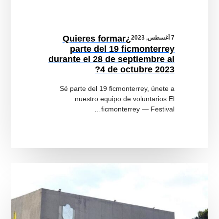
¿Quieres formar
7 أغسطس, 2023
parte del 19 ficmonterrey
durante el 28 de septiembre al
4 de octubre 2023?
Sé parte del 19 ficmonterrey, únete a
nuestro equipo de voluntarios El
ficmonterrey — Festival…
Se
inagura
ficmonterrey
en
el
Auditorio
San
Pedro