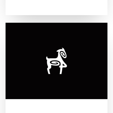
El
ficmonterrey
reestructura
su
equipo
rumbo
a
su
19
edición