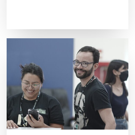
¿Quieres
formar
parte
del
19
ficmonterrey
durante
el
28
de
septiembre
al
4
de
octubre
2023?