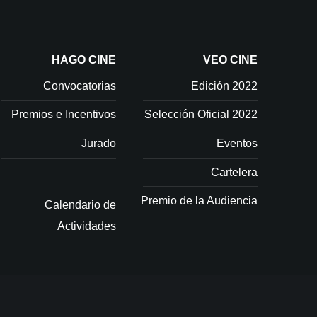
Jurado
Eventos
Calendario de
Cartelera
HAGO CINE
VEO CINE
Actividades
Premio de la Audiencia
Convocatorias
Edición 2022
Premios e Incentivos
Selección Oficial 2022
Jurado
Eventos
ias y manifestaciones culturales, y como tal, rechaza toda
Cartelera
Premio de la Audiencia
Calendario de
Actividades
ias y manifestaciones culturales, y como tal, rechaza toda