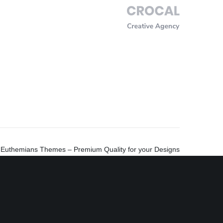
Calendario de
Cartelera
Actividades
Premio de la Audiencia
ias y manifestaciones culturales, y como tal, rechaza toda
Euthemians Themes – Premium Quality for your Designs