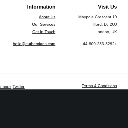
es
Contacto
y Voluntariado
Information
Visit Us
Aviso de Privacidad
About Us
19 Maypole Crescent
Manual de Identidad
Our Services
Ilford, L6 2UJ
Get In Touch
London, UK
hello@euthemians.com
+44-800-283-8292
cio de encuentro y difusión en torno al cine, abierto a todas las creenc
forma de privilegio, discriminación y violencia.
Copyright ©2023 Monterrey Film Festival. Todos los derechos reservados
Terms & Conditions
cebook
Twitter
Share
Twitter
Facebook
E-Mail