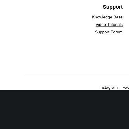
Ediciones Anterior
Support
Knowledge Base
Video Tutorials
Support Forum
El Festival Internacional de Cine de Monterrey es un espa
Instagram
Fa